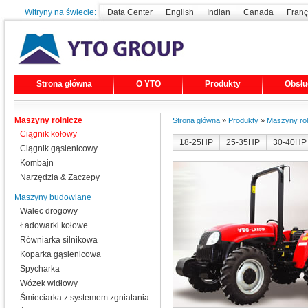
Witryny na świecie:
Data Center
English
Indian
Canada
Franç
Strona główna
O YTO
Produkty
Obsłu
Maszyny rolnicze
Strona główna
»
Produkty
»
Maszyny rol
Ciągnik kołowy
18-25HP
25-35HP
30-40HP
Ciągnik gąsienicowy
Kombajn
Narzędzia & Zaczepy
Maszyny budowlane
Walec drogowy
Ładowarki kołowe
Równiarka silnikowa
Koparka gąsienicowa
Spycharka
Wózek widłowy
Śmieciarka z systemem zgniatania