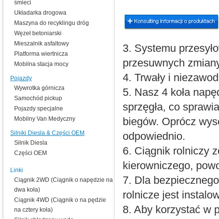
śmieci
Układarka drogowa
Maszyna do recyklingu dróg
Węzeł betoniarski
Mieszalnik asfaltowy
3. Systemu przesyło
Platforma wiertnicza
przesuwnych zmiany
Mobilna stacja mocy
4. Trwały i niezawod
Pojazdy
Wywrotka górnicza
5. Nasz 4 koła napę
Samochód pickup
sprzęgła, co sprawi
Pojazdy specjalne
Mobilny Van Medyczny
biegów. Oprócz wys
Silniki Diesla & Części OEM
odpowiednio.
Silnik Diesla
6. Ciągnik rolniczy 
Części OEM
kierowniczego, powo
Linki
7. Dla bezpieczneg
Ciągnik 2WD (Ciągnik o napędzie na
dwa koła)
rolnicze jest insta
Ciągnik 4WD (Ciągnik o na pędzie
8. Aby korzystać w p
na cztery koła)