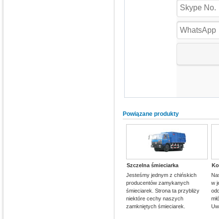
Powiązane produkty
Szczelna śmieciarka
Ko
Jesteśmy jednym z chińskich
Na
producentów zamykanych
w j
śmieciarek. Strona ta przybliży
odd
niektóre cechy naszych
młó
zamkniętych śmieciarek.
Uwz