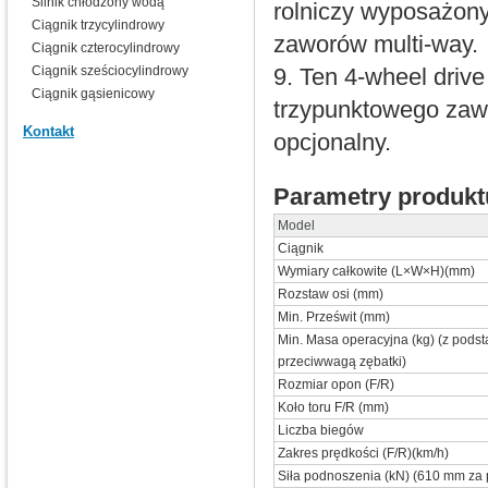
Silnik chłodzony wodą
rolniczy wyposażony
Ciągnik trzycylindrowy
zaworów multi-way.
Ciągnik czterocylindrowy
Ciągnik sześciocylindrowy
9. Ten 4-wheel drive
Ciągnik gąsienicowy
trzypunktowego zawi
Kontakt
opcjonalny.
Parametry produkt
Model
Ciągnik
Wymiary całkowite (L×W×H)(mm)
Rozstaw osi (mm)
Min. Prześwit (mm)
Min. Masa operacyjna (kg) (z podst
przeciwwagą zębatki)
Rozmiar opon (F/R)
Koło toru F/R (mm)
Liczba biegów
Zakres prędkości (F/R)(km/h)
Siła podnoszenia (kN) (610 mm za