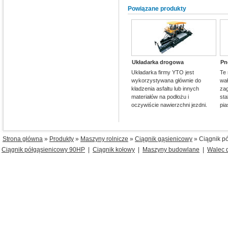
Powiązane produkty
Układarka drogowa
Pn
Układarka firmy YTO jest
Te
wykorzystywana głównie do
wa
kładzenia asfaltu lub innych
za
materiałów na podłożu i
sta
oczywiście nawierzchni jezdni.
pia
Strona główna
»
Produkty
»
Maszyny rolnicze
»
Ciągnik gąsienicowy
» Ciągnik p
Ciągnik półgąsienicowy 90HP
|
Ciągnik kołowy
|
Maszyny budowlane
|
Walec 