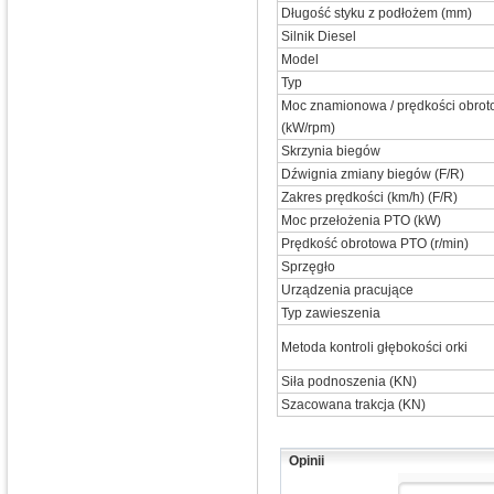
Długość styku z podłożem (mm)
Silnik Diesel
Model
Typ
Moc znamionowa / prędkości obrot
(kW/rpm)
Skrzynia biegów
Dźwignia zmiany biegów (F/R)
Zakres prędkości (km/h) (F/R)
Moc przełożenia PTO (kW)
Prędkość obrotowa PTO (r/min)
Sprzęgło
Urządzenia pracujące
Typ zawieszenia
Metoda kontroli głębokości orki
Siła podnoszenia (KN)
Szacowana trakcja (KN)
Opinii