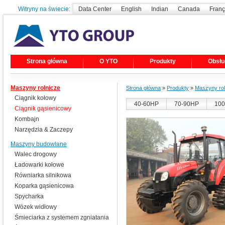
Witryny na świecie:
Data Center
English
Indian
Canada
Franç
Strona główna
O YTO
Produkty
Obsłu
Maszyny rolnicze
Strona główna
»
Produkty
»
Maszyny rol
Ciągnik kołowy
40-60HP
70-90HP
100
Ciągnik gąsienicowy
Kombajn
Narzędzia & Zaczepy
Maszyny budowlane
Walec drogowy
Ładowarki kołowe
Równiarka silnikowa
Koparka gąsienicowa
Spycharka
Wózek widłowy
Śmieciarka z systemem zgniatania