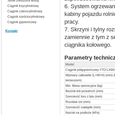
Silnik chłodzony wodą
6. System ogrzewani
Ciągnik trzycylindrowy
Ciągnik czterocylindrowy
kabiny pojazdu roln
Ciągnik sześciocylindrowy
pracy.
Ciągnik gąsienicowy
7. Skrzyni i tylny r
Kontakt
zamiennie z tym z s
ciągnika kołowego.
Parametry technic
Model
Ciągnik półgąsienicowy YTO-LX9
Wymiary całkowite (L×W×H) (mm) (
lemieszem)
Min. Masa operacyjna (kg)
Bieżnik kół przednich (mm)
Szerokość toru z tyłu (mm)
Rozstaw osi (mm)
Szerokość nakłądki (mm)
Nacisk na podłoże (kPa)