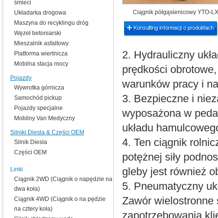
śmieci
Ciągnik półgąsienicowy YTO-
Układarka drogowa
Maszyna do recyklingu dróg
Węzeł betoniarski
Mieszalnik asfaltowy
2. Hydrauliczny ukła
Platforma wiertnicza
Mobilna stacja mocy
prędkości obrotowe,
Pojazdy
warunków pracy i na
Wywrotka górnicza
3. Bezpieczne i nie
Samochód pickup
Pojazdy specjalne
wyposażona w pedał
Mobilny Van Medyczny
układu hamulcoweg
Silniki Diesla & Części OEM
4. Ten ciągnik rolni
Silnik Diesla
Części OEM
potężnej siły podno
Linki
gleby jest również 
Ciągnik 2WD (Ciągnik o napędzie na
5. Pneumatyczny ukł
dwa koła)
Zawór wielostronne 
Ciągnik 4WD (Ciągnik o na pędzie
na cztery koła)
zapotrzebowania kli