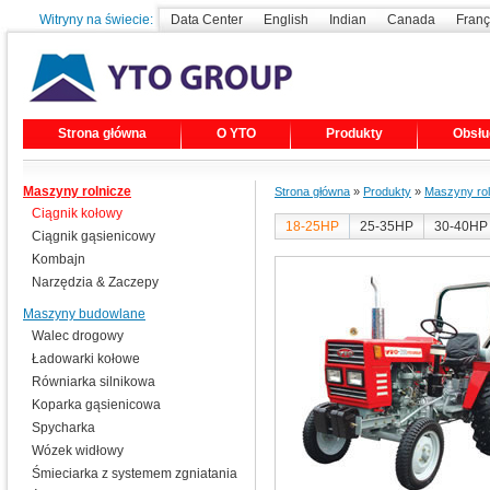
Witryny na świecie:
Data Center
English
Indian
Canada
Franç
Strona główna
O YTO
Produkty
Obsłu
Maszyny rolnicze
Strona główna
»
Produkty
»
Maszyny rol
Ciągnik kołowy
18-25HP
25-35HP
30-40HP
Ciągnik gąsienicowy
Kombajn
Narzędzia & Zaczepy
Maszyny budowlane
Walec drogowy
Ładowarki kołowe
Równiarka silnikowa
Koparka gąsienicowa
Spycharka
Wózek widłowy
Śmieciarka z systemem zgniatania