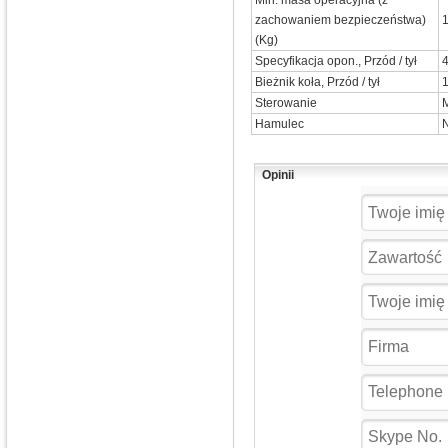
Min. masa operacyjna (z
zachowaniem bezpieczeństwa)
(Kg)
Specyfikacja opon., Przód / tył
4
Bieżnik koła, Przód / tył
Sterowanie
Hamulec
Opinii