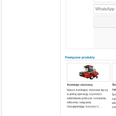
Powiązane produkty
Kombajn zbożowy
Śm
zg
Nasze kombajny zbożowe łączą
w jedną operację czynności
Śm
oddzielania podczas czerpania,
zg
młócenia i wiązania.
wł
Uwzględniając korzyści z ...
zni