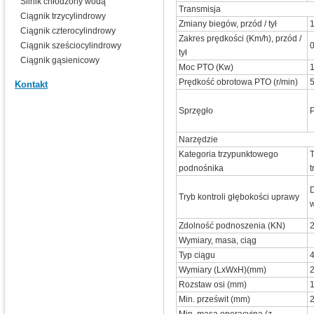
Silnik chłodzony wodą
Transmisja
Ciągnik trzycylindrowy
Zmiany biegów, przód / tył
1
Ciągnik czterocylindrowy
Zakres prędkości (Km/h), przód /
Ciągnik sześciocylindrowy
0
tył
Ciągnik gąsienicowy
Moc PTO (Kw)
Prędkość obrotowa PTO (r/min)
Kontakt
Sprzęgło
Narzędzie
Kategoria trzypunktowego
T
podnośnika
t
Tryb kontroli głębokości uprawy
Zdolność podnoszenia (KN)
2
Wymiary, masa, ciąg
Typ ciągu
Wymiary (LxWxH)(mm)
Rozstaw osi (mm)
Min. prześwit (mm)