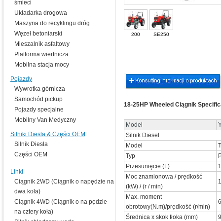
śmieci
Układarka drogowa
Maszyna do recyklingu dróg
Węzeł betoniarski
200
SE250
Mieszalnik asfaltowy
Platforma wiertnicza
Mobilna stacja mocy
Pojazdy
Wywrotka górnicza
Samochód pickup
18-25HP Wheeled Ciągnik Specific
Pojazdy specjalne
Mobilny Van Medyczny
Model
Silniki Diesla & Części OEM
Silnik Diesel
Silnik Diesla
Model
Części OEM
Typ
P
Przesunięcie (L)
1
Linki
Moc znamionowa / prędkość
Ciągnik 2WD (Ciągnik o napędzie na
(kW) / (r / min)
dwa koła)
Max. moment
Ciągnik 4WD (Ciągnik o na pędzie
obrotowy(N.m)/prędkość (r/min)
na cztery koła)
Średnica x skok tłoka (mm)