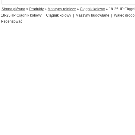
Strona główna
»
Produkty
»
Maszyny rolnicze
»
Ciągnik kołowy
» 18-25HP Ciągni
18-25HP Ciągnik kołowy
|
Ciągnik kołowy
|
Maszyny budowlane
|
Walec drog
Recenzować