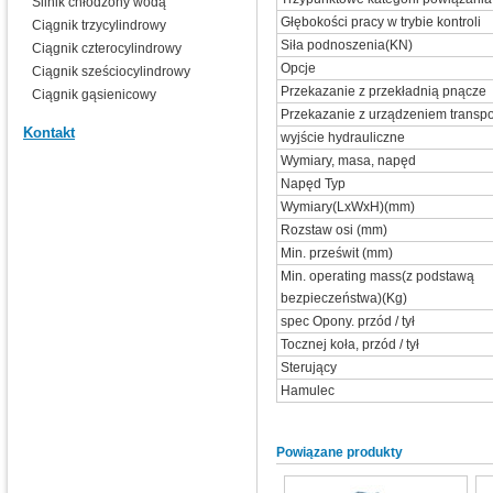
Silnik chłodzony wodą
Głębokości pracy w trybie kontroli
Ciągnik trzycylindrowy
Siła podnoszenia(KN)
Ciągnik czterocylindrowy
Opcje
Ciągnik sześciocylindrowy
Przekazanie z przekładnią pnącze
Ciągnik gąsienicowy
Przekazanie z urządzeniem transpo
Kontakt
wyjście hydrauliczne
Wymiary, masa, napęd
Napęd Typ
Wymiary(LxWxH)(mm)
Rozstaw osi (mm)
Min. prześwit (mm)
Min. operating mass(z podstawą
bezpieczeństwa)(Kg)
spec Opony. przód / tył
Tocznej koła, przód / tył
Sterujący
Hamulec
Powiązane produkty