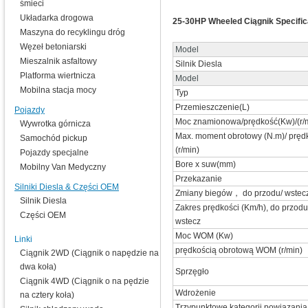
śmieci
Układarka drogowa
25-30HP Wheeled Ciągnik Specific
Maszyna do recyklingu dróg
Węzeł betoniarski
Model
Mieszalnik asfaltowy
Silnik Diesla
Platforma wiertnicza
Model
Mobilna stacja mocy
Typ
Przemieszczenie(L)
Pojazdy
Moc znamionowa/prędkość(Kw)/(r/
Wywrotka górnicza
Max. moment obrotowy (N.m)/ pręd
Samochód pickup
(r/min)
Pojazdy specjalne
Bore x suw(mm)
Mobilny Van Medyczny
Przekazanie
Silniki Diesla & Części OEM
Zmiany biegów， do przodu/ wstec
Silnik Diesla
Zakres prędkości (Km/h), do przodu
Części OEM
wstecz
Moc WOM (Kw)
Linki
prędkością obrotową WOM (r/min)
Ciągnik 2WD (Ciągnik o napędzie na
dwa koła)
Sprzęgło
Ciągnik 4WD (Ciągnik o na pędzie
Wdrożenie
na cztery koła)
Trzypunktowe kategorii powiązania