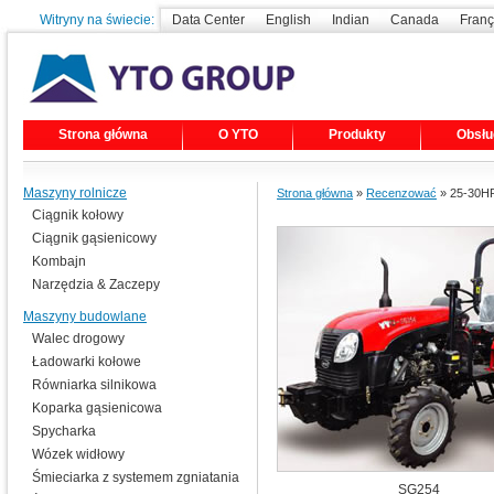
Witryny na świecie:
Data Center
English
Indian
Canada
Franç
Strona główna
O YTO
Produkty
Obsłu
Maszyny rolnicze
Strona główna
»
Recenzować
» 25-30HP
Ciągnik kołowy
Ciągnik gąsienicowy
Kombajn
Narzędzia & Zaczepy
Maszyny budowlane
Walec drogowy
Ładowarki kołowe
Równiarka silnikowa
Koparka gąsienicowa
Spycharka
Wózek widłowy
Śmieciarka z systemem zgniatania
SG254