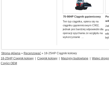
70-90HP Ciągnik gąsienicowy
Po
wi
Ten typ ciągnika, opiera się na
ciągniku gąsiennicowym C902,
Jak
jednak jest bardziej odpowiedni dla
pr
operacji spychania ze względu na
wi
wykorzystanie ...
bę
Strona główna
»
Recenzować
» 18-25HP Ciągnik kołowy
18-25HP Ciągnik kołowy
|
Ciągnik kołowy
|
Maszyny budowlane
|
Walec drog
Części OEM