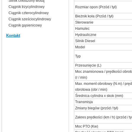
Silnik chłodzony wodą
Ciągnik trzycylindrowy
Rozmiar opon (Przód / tył)
Ciągnik czterocylindrowy
Bieżnik koła (Przód / tył)
Ciągnik sześciocylindrowy
Sterowanie
Ciągnik gąsienicowy
Hamulec
Hydrauliczne
Kontakt
Silnik Diesel
Model
Typ
Przesunięcie (L)
Moc znamionowa / prędkości obroto
(r / min)
Max. moment obrotowy (N.m) / prę
obrotowa (obr / min)
Średnica cylindra x skok (mm)
Transmisja
Zmiany biegów (przód / tył)
Zakres prędkości (km / h) (przód / ty
Moc PTO (Kw)