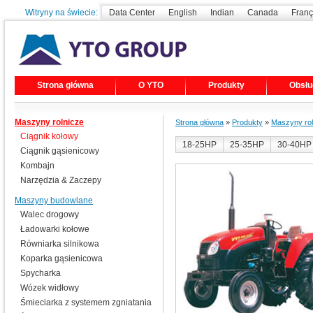
Witryny na świecie:
Data Center
English
Indian
Canada
Franç
Strona główna
O YTO
Produkty
Obsłu
Maszyny rolnicze
Strona główna
»
Produkty
»
Maszyny rol
Ciągnik kołowy
18-25HP
25-35HP
30-40HP
Ciągnik gąsienicowy
Kombajn
Narzędzia & Zaczepy
Maszyny budowlane
Walec drogowy
Ładowarki kołowe
Równiarka silnikowa
Koparka gąsienicowa
Spycharka
Wózek widłowy
Śmieciarka z systemem zgniatania