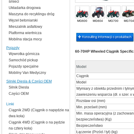
śmieci
Układarka drogowa
Maszyna do recyklingu dróg
Węzeł betoniarski
MG600
MG604
MG700
MG704
Mieszalnik asfaltowy
Platforma wiertnicza
Mobilna stacja mocy
Pojazdy
60-70HP Wheeled Ciągnik Specific
Wywrotka górnicza
Samochód pickup
Pojazdy specjalne
Model
Mobilny Van Medyczny
Ciągnik
Silniki Diesla & Części OEM
Model
Silnik Diesla
Wymiary z obiektu przednim i tylny
Części OEM
zawieszeniu wsparcia (dł. x szer. x
Rozstaw osi (mm)
Linki
Min. prześwit (mm)
Ciągnik 2WD (Ciągnik o napędzie na
Min. masa operacyjna (z zachowa
dwa koła)
bezpieczeństwa) (Kg)
Ciągnik 4WD (Ciągnik o na pędzie
Bezpieczeństwo
na cztery koła)
Łączenie (Przód / tył) (kg)