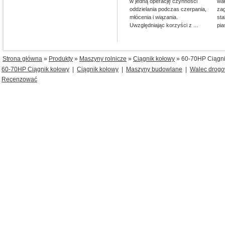
w jedną operację czynności
wa
oddzielania podczas czerpania,
za
młócenia i wiązania.
sta
Uwzględniając korzyści z ...
pia
Strona główna
»
Produkty
»
Maszyny rolnicze
»
Ciągnik kołowy
» 60-70HP Ciągni
60-70HP Ciągnik kołowy
|
Ciągnik kołowy
|
Maszyny budowlane
|
Walec drog
Recenzować