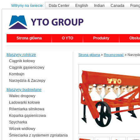
Witryny na świecie:
Data Center
English
Indian
Canada
Franç
Strona główna
O YTO
Produkty
Obsłu
Maszyny rolnicze
Strona główna
»
Recenzować
» Narzędzi
Ciągnik kołowy
Ciągnik gąsienicowy
Kombajn
Narzędzia & Zaczepy
Maszyny budowlane
Walec drogowy
Ładowarki kołowe
Równiarka silnikowa
Koparka gąsienicowa
Spycharka
Wózek widłowy
Śmieciarka z systemem zgniatania