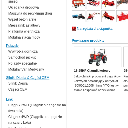
śmieci
Układarka drogowa
Maszyna do recyklingu dróg
Węzeł betoniarski
Mieszalnik asfaltowy
Narzędzia dla ciągnika
Platforma wiertnicza
Mobilna stacja mocy
Powiązane produkty
Pojazdy
Wywrotka górnicza
Samochód pickup
Pojazdy specjalne
Mobilny Van Medyczny
18-25HP Ciągnik kołowy
25
Jako chiński producent ciągników
Fir
Silniki Diesla & Części OEM
kołowych posiadający certyfikat
cią
Silnik Diesla
ISO9001:2008, firma YTO jest w
pon
Części OEM
stanie zaspokoić oczekiwania ...
doś
Linki
Ciągnik 2WD (Ciągnik o napędzie na
dwa koła)
Ciągnik 4WD (Ciągnik o na pędzie
na cztery koła)