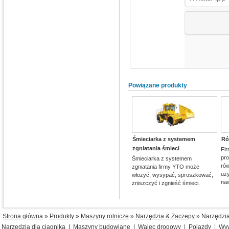
Powiązane produkty
Śmieciarka z systemem
Ró
zgniatania śmieci
Fir
pr
Śmieciarka z systemem
ró
zgniatania firmy YTO może
uży
włożyć, wysypać, sproszkować,
naw
zniszczyć i zgnieść śmieci.
Strona główna
»
Produkty
»
Maszyny rolnicze
»
Narzędzia & Zaczepy
» Narzędzia
Narzędzia dla ciągnika
|
Maszyny budowlane
|
Walec drogowy
|
Pojazdy
|
Wyw