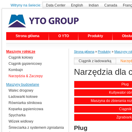
Witryny na świecie:
Data Center
English
Indian
Canada
Franç
Strona główna
O YTO
Produkty
Obsłu
Maszyny rolnicze
Strona główna
»
Produkty
»
Maszyny rol
Ciągnik kołowy
Ciągnik z ładowarką
Narzęd
Ciągnik gąsienicowy
Narzędzia dla 
Kombajn
Narzędzia & Zaczepy
Pług
Maszyny budowlane
Walec drogowy
Kultywator ob
Ładowarki kołowe
Maszyna do zbierania ro
Równiarka silnikowa
Koparka gąsienicowa
Ciągnik
Spycharka
Zgrabiar
Wózek widłowy
Pług
Śmieciarka z systemem zgniatania