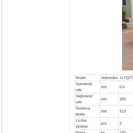
Model
Jednostka
1LYQ(T)
Szerokość
mm
0.4
orki
Głębokość
mm
200
orki
Średnica
mm
510
dysku
Liczba
pcs.
2
dysków
Waga
kg
150