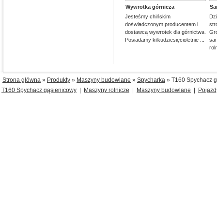
Wywrotka górnicza
Sa
Jesteśmy chińskim
Dzi
doświadczonym producentem i
st
dostawcą wywrotek dla górnictwa.
Gr
Posiadamy kilkudziesięcioletnie ...
sam
rol
Strona główna
»
Produkty
»
Maszyny budowlane
»
Spycharka
» T160 Spychacz g
T160 Spychacz gąsienicowy
|
Maszyny rolnicze
|
Maszyny budowlane
|
Pojazd