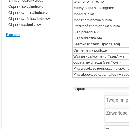
Silnik chłodzony wodą
WAGA CAŁKOWITA
Ciągnik trzycylindrowy
Maksymalna siła ciągnięcia
Ciągnik czterocylindrowy
Model silnika
Ciągnik sześciocylindrowy
Moc znamionowa silnika
Ciągnik gąsienicowy
Prędkość znamionowa silnika
Bieg przedni Ⅰ-Ⅴ
Kontakt
Bieg wsteczny Ⅰ-Ⅳ
Szerokość części spychającej
Ciśnienie na podłoże
Wymiary całkowite (dł.*szer.*wys.)
Łopata spychacza (szer.*wys.)
Max wysokość podnoszenia spych
Max głębokość kopania łopaty spy
Opinii