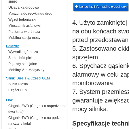
śmieci
Układarka drogowa
Maszyna do recyklingu dróg
Węzeł betoniarski
4. Użyto zamkniętej
Mieszalnik asfaltowy
na obu końcach swor
Platforma wiertnicza
Mobilna stacja mocy
przed przedostawani
Pojazdy
5. Zastosowano ekki 
Wywrotka górnicza
sprzętem.
Samochód pickup
Pojazdy specjalne
6. Spychacz gąsieni
Mobilny Van Medyczny
alarmowy w celu zap
Silniki Diesla & Części OEM
monitorowania.
Silnik Diesla
Części OEM
7. System przemiesz
gwarantuje zwiększo
Linki
Ciągnik 2WD (Ciągnik o napędzie na
mocy silnika.
dwa koła)
Ciągnik 4WD (Ciągnik o na pędzie
Specyfikacje techn
na cztery koła)