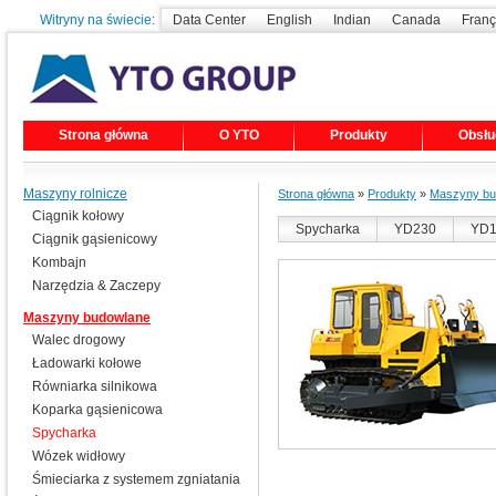
Witryny na świecie:
Data Center
English
Indian
Canada
Franç
Strona główna
O YTO
Produkty
Obsłu
Maszyny rolnicze
Strona główna
»
Produkty
»
Maszyny bu
Ciągnik kołowy
Spycharka
YD230
YD1
Ciągnik gąsienicowy
Kombajn
Narzędzia & Zaczepy
Maszyny budowlane
Walec drogowy
Ładowarki kołowe
Równiarka silnikowa
Koparka gąsienicowa
Spycharka
Wózek widłowy
Śmieciarka z systemem zgniatania