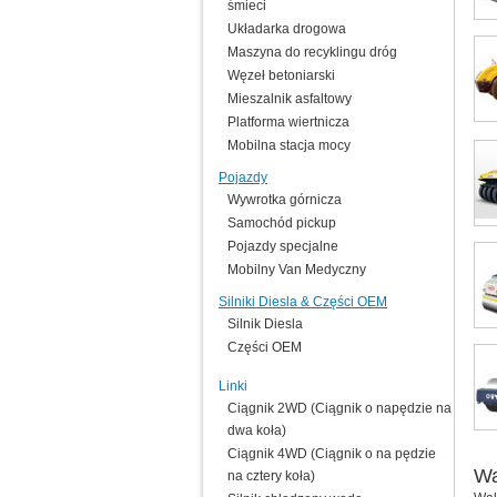
śmieci
Układarka drogowa
Maszyna do recyklingu dróg
Węzeł betoniarski
Mieszalnik asfaltowy
Platforma wiertnicza
Mobilna stacja mocy
Pojazdy
Wywrotka górnicza
Samochód pickup
Pojazdy specjalne
Mobilny Van Medyczny
Silniki Diesla & Części OEM
Silnik Diesla
Części OEM
Linki
Ciągnik 2WD (Ciągnik o napędzie na
dwa koła)
Ciągnik 4WD (Ciągnik o na pędzie
Wa
na cztery koła)