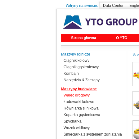
Witryny na świecie:
Data Center
Engli
Strona główna
O YTO
Maszyny rolnicze
Str
Ciągnik kołowy
Ciągnik gąsienicowy
Kombajn
Narzędzia & Zaczepy
Maszyny budowlane
Walec drogowy
Ładowarki kołowe
Równiarka silnikowa
Koparka gąsienicowa
Spycharka
Wózek widłowy
Śmieciarka z systemem zgniatania