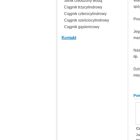
Wal
Silnik chłodzony wodą
spó
Ciągnik trzycylindrowy
Ciągnik czterocylindrowy
Pos
Ciągnik sześciocylindrowy
Ciągnik gąsienicowy
Jeg
Kontakt
mas
Nas
itp.
Dzi
mie
Pow
Ci
Ja
pr