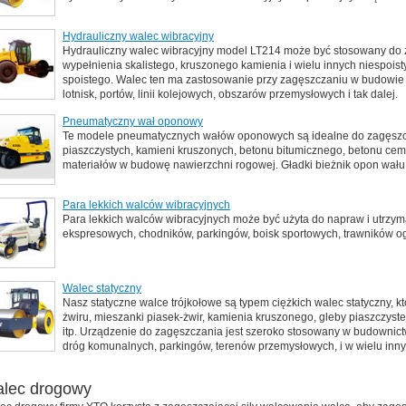
Hydrauliczny walec wibracyjny
Hydrauliczny walec wibracyjny model LT214 może być stosowany do z
wypełnienia skalistego, kruszonego kamienia i wielu innych niespoist
spoistego. Walec ten ma zastosowanie przy zagęszczaniu w budowie wy
lotnisk, portów, linii kolejowych, obszarów przemysłowych i tak dalej.
Pneumatyczny wał oponowy
Te modele pneumatycznych wałów oponowych są idealne do zagęszcz
piaszczystych, kamieni kruszonych, betonu bitumicznego, betonu cem
materiałów w budowę nawierzchni rogowej. Gładki bieżnik opon wału
Para lekkich walców wibracyjnych
Para lekkich walców wibracyjnych może być użyta do napraw i utrzym
ekspresowych, chodników, parkingów, boisk sportowych, trawników og
Walec statyczny
Nasz statyczne walce trójkołowe są typem ciężkich walec statyczny,
żwiru, mieszanki piasek-żwir, kamienia kruszonego, gleby piaszczystej
itp. Urządzenie do zagęszczania jest szeroko stosowany w budownictw
dróg komunalnych, parkingów, terenów przemysłowych, i w wielu inn
lec drogowy