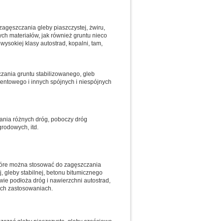
agęszczania gleby piaszczystej, żwiru,
ych materiałów, jak również gruntu nieco
sokiej klasy autostrad, kopalni, tam,
ania gruntu stabilizowanego, gleb
entowego i innych spójnych i niespójnych
ania różnych dróg, poboczy dróg
rodowych, itd.
 które można stosować do zagęszczania
, gleby stabilnej, betonu bitumicznego
ie podłoża dróg i nawierzchni autostrad,
ych zastosowaniach.