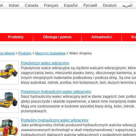
sh
Indian
Canada
Français
Español
Русский
Deutsch
العربية
Produkty
Obsługa i pomoc
Aktualności
Ko
ona główna
»
Produkty
»
Maszyny budowlane
» Walec drogowy
Pojedynczy walec wibracyjny
Pojedyncze walce wibracyjne są ciężkimi walcami wibracyjnymi, któ
zagęszczania żwiru, mieszanki piasku-żwiru, stłuczonego kamienia, pia
innych niespójnych materiałów podbudowy i podłoża dróg. Są one s
klasy autostrad, lotnisk, portów, linii kolejowych, tam, dużych terenów
Pojedynczy hydrauliczny walec wibracyjny
Nasz hydrauliczny walec wibracyjny jest w stanie zagęścić żwir, potł
gleby piaszczyste i skaliste wypełnienie, a także inne niespójnej mate
Mają one zastosowanie w budowie wysokiej klasy dróg, kolei, lotnisk,
przemysłowych.
Podwójny hydrauliczny walec wibracyjny
Jako profesjonalny chiński producent hydraulicznych walców wibr
zaawansowanych technologii w skali międzynarodowej i najwyższej 
hydraulicznych stalowych walców wibracyjnych z podwójnym bębnem