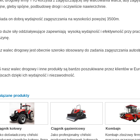
ec drogowy firmy YTO korzysta z zagęszczającej siły walcowania walca, aby zagęs
jne, gleby spójne, podbudowę drogi i oczywiście nawierzchnie.
iada on dobrą wydajność zagęszczania na wysokości powyżej 3500m.
o duże siły oddziaływujące zapewniają wysoką wydajność i efektywność przy pra
zynę.
z walec drogowy jest obecnie szeroko stosowany do zadania zagęszczania autostrad
ś nasz walec drogowy i inne produkty są bardzo poszukiwane przez klientów w Europi
jscach dzięki ich wydajność i niezawodność.
iązane produkty
ągnik kołowy
Ciągnik gąsienicowy
Kombajn
ko doświadczony chiński
Jako profesjonalny chiński
Kombajn zbożowy firm
oducent ciągników kołowy, firma
producent ładowarek kołowych,
maszyną przeznaczoną