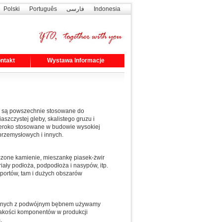
Polski
Português
فارسی
Indonesia
ntakt
Wystawa Informacje
re są powszechnie stosowane do
szczystej gleby, skalistego gruzu i
zeroko stosowane w budowie wysokiej
 przemysłowych i innych.
uczone kamienie, mieszankę piasek-żwir
riały podłoża, podpodłoża i nasypów, itp.
 portów, tam i dużych obszarów
acyjnych z podwójnym bębnem używamy
jakości komponentów w produkcji
.