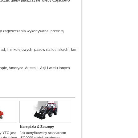
zczać gleby piaszczyste, gleby częściowo
cy zagęszczania wykonywanej przez tą
, linii kolejowych, pasów na lotniskach , tam
e, Ameryce, Australii, Azji i wielu innych
Narzędzia & Zaczepy
y YTO jest
Jak certyfikowany standardem
 do zbioru
ISO9000 chiński producent