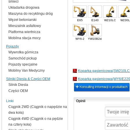
śmieci
Układarka drogowa
Maszyna do recyklingu dróg
Węzeł betoniarski
E65
E140
W210LC
W230L
Mieszalnik asfaltowy
Platforma wiertnicza
Mobilna stacja mocy
WY6-2
YW10B2da
Pojazdy
Wywrotka górnicza
Samochód pickup
Pojazdy specjalne
Mobilny Van Medyczny
Koparka gąsienicowa(SW210L
Silniki Diesla & Części OEM
Koparka gąsienicowa(WY6/E22
Silnik Diesla
Części OEM
Linki
Opinii
Ciągnik 2WD (Ciągnik o napędzie na
dwa koła)
Ciągnik 4WD (Ciągnik o na pędzie
na cztery koła)