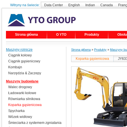
Witryny na świecie:
Data Center
English
Indian
Canada
Franç
Strona główna
O YTO
Produkty
Obsłu
Maszyny rolnicze
Strona główna
»
Produkty
»
Maszyny bu
Ciągnik kołowy
Koparka gąsienicowa
JY633
Ciągnik gąsienicowy
Kombajn
Narzędzia & Zaczepy
Maszyny budowlane
Walec drogowy
Ładowarki kołowe
Równiarka silnikowa
Koparka gąsienicowa
Spycharka
Wózek widłowy
Śmieciarka z systemem zgniatania