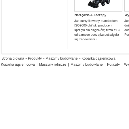
Narzędzia & Zaczepy
Wy
Jak certyfikowany standardem
Je
ISO9000 chiński producent
do
sprzętu dla ciągników, firma YTO
dos
od samego początku poświęciła
Pos
się zapewnieniu ...
Strona główna
»
Produkty
»
Maszyny budowlane
» Koparka gąsienicowa
Koparka gąsienicowa
|
Maszyny rolnicze
|
Maszyny budowlane
|
Pojazdy
|
Wy