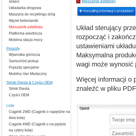
Mieszalnik asfaltowy
śmieci
Układarka drogowa
Maszyna do recyklingu dróg
Węzeł betoniarski
Układ sterujący pr
Mieszalnik asfaltowy
Platforma wiertnicza
rozpocząć i zakończ
Mobilna stacja mocy
ustawieniami układ
Pojazdy
Maksymalna produkcj
Wywrotka górnicza
Samochód pickup
wagi może wynosić 
Pojazdy specjalne
Mobilny Van Medyczny
Więcej informacji o
Silniki Diesla & Części OEM
znaleźć w pliku PDF
Silnik Diesla
Części OEM
Linki
Opinii
Ciągnik 2WD (Ciągnik o napędzie na
dwa koła)
Ciągnik 4WD (Ciągnik o na pędzie
na cztery koła)