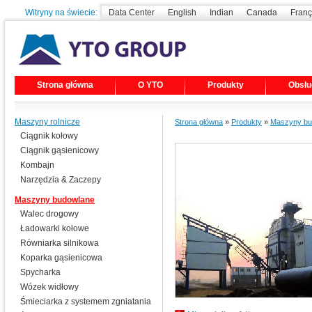
Witryny na świecie:
Data Center
English
Indian
Canada
Franç
Strona główna
O YTO
Produkty
Obsłu
Maszyny rolnicze
Strona główna
»
Produkty
»
Maszyny bu
Ciągnik kołowy
Ciągnik gąsienicowy
Kombajn
Narzędzia & Zaczepy
Maszyny budowlane
Walec drogowy
Ładowarki kołowe
Równiarka silnikowa
Koparka gąsienicowa
Spycharka
Wózek widłowy
Śmieciarka z systemem zgniatania