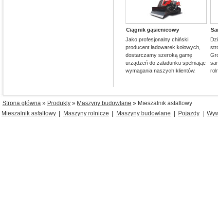
Ciągnik gąsienicowy
Sa
Jako profesjonalny chiński
Dzi
producent ładowarek kołowych,
st
dostarczamy szeroką gamę
Gr
urządzeń do załadunku spełniając
sam
wymagania naszych klientów.
rol
Strona główna
»
Produkty
»
Maszyny budowlane
» Mieszalnik asfaltowy
Mieszalnik asfaltowy
|
Maszyny rolnicze
|
Maszyny budowlane
|
Pojazdy
|
Wyw