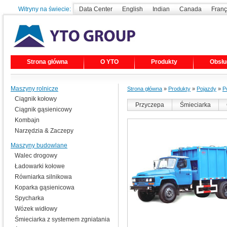
Witryny na świecie:
Data Center
English
Indian
Canada
Franç
Strona główna
O YTO
Produkty
Obsłu
Maszyny rolnicze
Strona główna
»
Produkty
»
Pojazdy
»
P
Ciągnik kołowy
Przyczepa
Śmieciarka
Ciągnik gąsienicowy
Kombajn
Narzędzia & Zaczepy
Maszyny budowlane
Walec drogowy
Ładowarki kołowe
Równiarka silnikowa
Koparka gąsienicowa
Spycharka
Wózek widłowy
Śmieciarka z systemem zgniatania