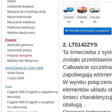
śmieci
Układarka drogowa
Maszyna do recyklingu dróg
Węzeł betoniarski
LT5102Z
LT5208Z
LT5142Z
Mieszalnik asfaltowy
YS
YS
YS
Platforma wiertnicza
Mobilna stacja mocy
Pojazdy
2. LT5142ZYS
Wywrotka górnicza
Samochód pickup
Ta śmieciarka z sys
Pojazdy specjalne
zostało przedstawio
Mobilny Van Medyczny
Całkowicie szczelna 
Silniki Diesla & Części OEM
Silnik Diesla
zapobiegają wtórne
Części OEM
W wyniku połączenia
Linki
elementów układu st
Ciągnik 2WD (Ciągnik o napędzie na
śmieci charakteryzu
dwa koła)
Ciągnik 4WD (Ciągnik o na pędzie
obsługą .
na cztery koła)