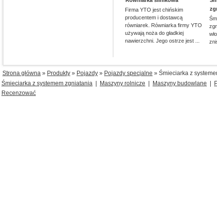
Równiarka silnikowa
Śm
zg
Firma YTO jest chińskim
producentem i dostawcą
Śm
równiarek. Równiarka firmy YTO
zg
używają noża do gładkiej
wł
nawierzchni. Jego ostrze jest ...
zni
Strona główna
»
Produkty
»
Pojazdy
»
Pojazdy specjalne
» Śmieciarka z systeme
Śmieciarka z systemem zgniatania
|
Maszyny rolnicze
|
Maszyny budowlane
|
Recenzować