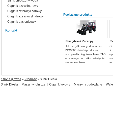
Silnik chłodzony wodą
Ciągnik trzycylindrowy
Ciągnik czterocylindrowy
Powiązane produkty
Ciągnik sześciocylindrowy
Ciągnik gąsienicowy
Kontakt
Narzędzia & Zaczepy
Pl
Jak certyfikowany standardem
Ob
ISO9000 chiński producent
fi
sprzętu dla ciągników, firma YTO
op
od samego początku poświęciła
ro
się zapewnieniu ...
mo
Strona główna
»
Produkty
» Silnik Diesla
Silnik Diesla
|
Maszyny rolnicze
|
Ciągnik kołowy
|
Maszyny budowlane
|
Wale