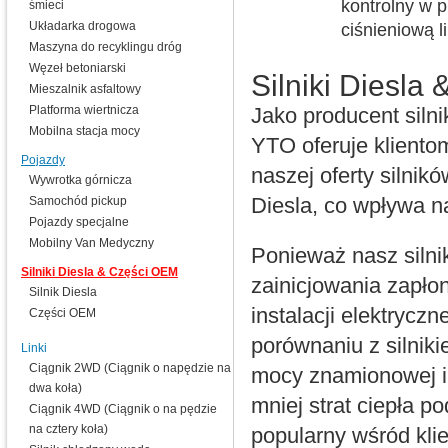
kontrolny w 
śmieci
Układarka drogowa
ciśnieniową l
Maszyna do recyklingu dróg
Węzeł betoniarski
Silniki Diesla
Mieszalnik asfaltowy
Platforma wiertnicza
Jako producent siln
Mobilna stacja mocy
YTO oferuje kliento
Pojazdy
naszej oferty silnik
Wywrotka górnicza
Samochód pickup
Diesla, co wpływa n
Pojazdy specjalne
Mobilny Van Medyczny
Ponieważ nasz silnik
Silniki Diesla & Części OEM
zainicjowania zapło
Silnik Diesla
instalacji elektryc
Części OEM
porównaniu z silnik
Linki
Ciągnik 2WD (Ciągnik o napędzie na
mocy znamionowej i 
dwa koła)
mniej strat ciepła p
Ciągnik 4WD (Ciągnik o na pędzie
na cztery koła)
popularny wśród kli