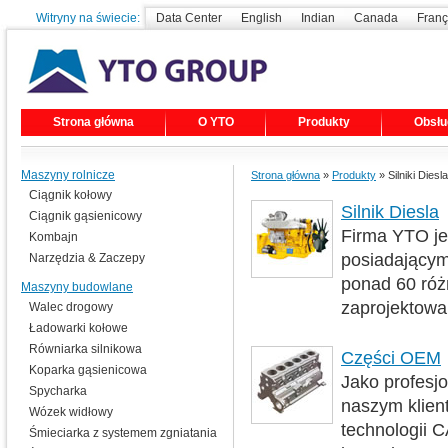
Witryny na świecie:
Data Center
English
Indian
Canada
Franç
Strona główna
O YTO
Produkty
Obsłu
Maszyny rolnicze
Strona główna
»
Produkty
» Silniki Dies
Ciągnik kołowy
Silnik Diesla
Ciągnik gąsienicowy
Firma YTO je
Kombajn
posiadającym
Narzędzia & Zaczepy
ponad 60 różn
Maszyny budowlane
zaprojektowa
Walec drogowy
Ładowarki kołowe
Równiarka silnikowa
Części OEM
Koparka gąsienicowa
Jako profesj
Spycharka
naszym klien
Wózek widłowy
technologii C
Śmieciarka z systemem zgniatania