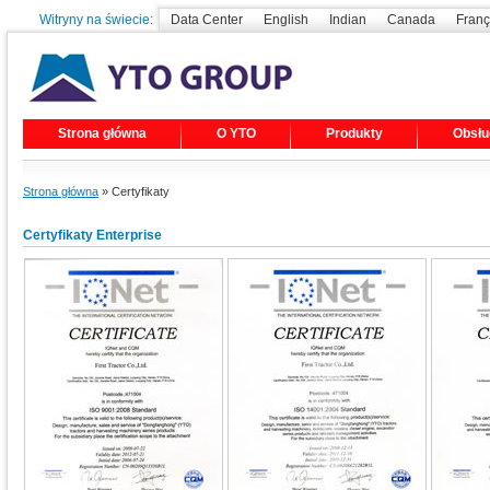
Witryny na świecie:
Data Center
English
Indian
Canada
Franç
Strona główna
O YTO
Produkty
Obsłu
Strona główna
» Certyfikaty
Certyfikaty Enterprise