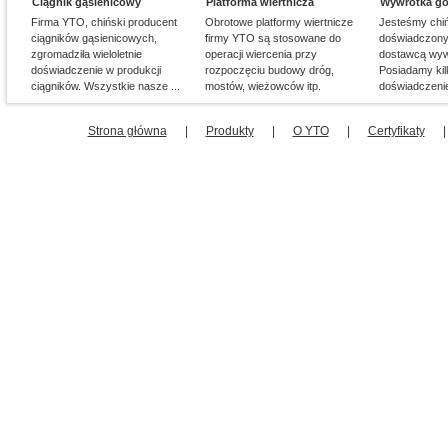
Ciągnik gąsienicowy
Platforma wiertnicza
Wywrotka gó
Firma YTO, chiński producent
Obrotowe platformy wiertnicze
Jesteśmy chi
ciągników gąsienicowych,
firmy YTO są stosowane do
doświadczony
zgromadziła wieloletnie
operacji wiercenia przy
dostawcą wywr
doświadczenie w produkcji
rozpoczęciu budowy dróg,
Posiadamy kilk
ciągników. Wszystkie nasze ...
mostów, wieżowców itp.
doświadczenie
nam ...
Strona główna
|
Produkty
|
O YTO
|
Certyfikaty