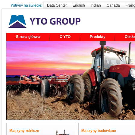
Witryny na świecie:
Data Center
English
Indian
Canada
Franç
Strona główna
O YTO
Produkty
Obsłu
Maszyny rolnicze
Maszyny budowlane