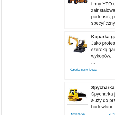
firmy YTO u
zainstalowa
podnosić, p
specyficzn
Koparka g
Jako profes
szeroką ga
wykopów.
...
Koparka gąsienicowa
Spycharka
Spycharka j
służy do pr
budowlane n
Spycharka
YD2