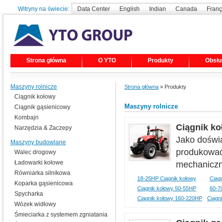
Witryny na świecie:
Data Center
English
Indian
Canada
Franç
Strona główna
O YTO
Produkty
Obsłu
Maszyny rolnicze
Strona główna
» Produkty
Ciągnik kołowy
Maszyny rolnicze
Ciągnik gąsienicowy
Kombajn
Ciągnik k
Narzędzia & Zaczepy
Jako doświ
Maszyny budowlane
produkować
Walec drogowy
Ładowarki kołowe
mechaniczn
Równiarka silnikowa
18-25HP Ciągnik kołowy
Ciąg
Koparka gąsienicowa
Ciągnik kołowy 50-55HP
60-7
Spycharka
Ciągnik kołowy 160-220HP
Ciągn
Wózek widłowy
Śmieciarka z systemem zgniatania