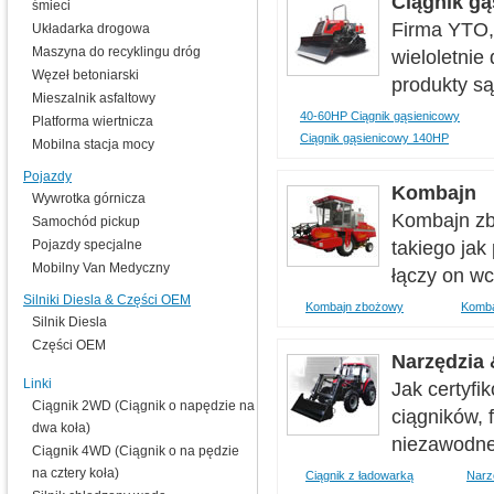
Ciągnik g
śmieci
Firma YTO,
Układarka drogowa
Maszyna do recyklingu dróg
wieloletnie
Węzeł betoniarski
produkty są
Mieszalnik asfaltowy
40-60HP Ciągnik gąsienicowy
Platforma wiertnicza
Ciągnik gąsienicowy 140HP
Mobilna stacja mocy
Pojazdy
Kombajn
Wywrotka górnicza
Kombajn zb
Samochód pickup
Pojazdy specjalne
takiego jak
Mobilny Van Medyczny
łączy on wcz
Silniki Diesla & Części OEM
Kombajn zbożowy
Komba
Silnik Diesla
Części OEM
Narzędzia
Linki
Jak certyfi
Ciągnik 2WD (Ciągnik o napędzie na
ciągników,
dwa koła)
niezawodneg
Ciągnik 4WD (Ciągnik o na pędzie
na cztery koła)
Ciągnik z ładowarką
Narzę