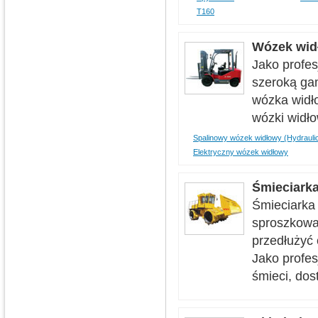
T160
Wózek wid
Jako profe
szeroką ga
wózka widł
wózki widł
Spalinowy wózek widłowy (Hydrauli
Elektryczny wózek widłowy
Śmieciarka
Śmieciarka
sproszkować
przedłużyć
Jako profes
śmieci, dos