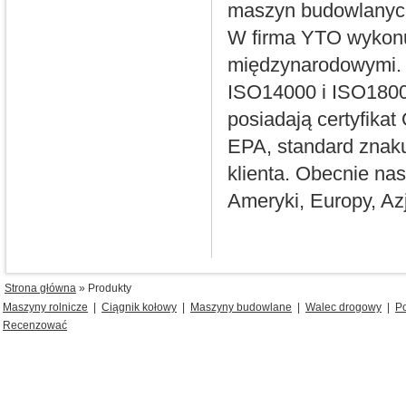
maszyn budowlanyc
W firma YTO wykonu
międzynarodowymi. 
ISO14000 i ISO18000,
posiadają certyfika
EPA, standard znak
klienta. Obecnie na
Ameryki, Europy, Azji
Strona główna
» Produkty
Maszyny rolnicze
|
Ciągnik kołowy
|
Maszyny budowlane
|
Walec drogowy
|
P
Recenzować