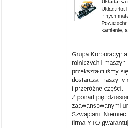
Układarka
Układarka f
innych mate
Powszechni
kamienie, as
Grupa Korporacyjna
rolniczych i maszy
przekształciliśmy si
dostarcza maszyny 
i przeróżne części.
Z ponad pięćdziesię
zaawansowanymi urz
Szwajcarii, Niemiec,
firma YTO gwarantuj