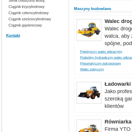
Silnik chłodzony wodą
Ciągnik trzycylindrowy
Maszyny budowlane
Ciągnik czterocylindrowy
Ciągnik sześciocylindrowy
Walec dro
Ciągnik gąsienicowy
Walec drog
walca, aby 
Kontakt
spójne, pod
Pojedynczy walec wibracyjny
Podwójny hydrauliczny walec wibra
Pneumatyczny wał oponowy
Walec statyczny
Ładowarki
Jako profes
szeroką ga
klientów
Równiarka
Firma YTO 