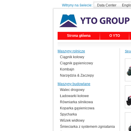
Witryny na świecie:
Data Center
Engli
Strona główna
O YTO
Maszyny rolnicze
Str
Ciągnik kołowy
Ciągnik gąsienicowy
Kombajn
Narzędzia & Zaczepy
Maszyny budowlane
Walec drogowy
Ładowarki kołowe
Równiarka silnikowa
Koparka gąsienicowa
Spycharka
Wózek widłowy
Śmieciarka z systemem zgniatania