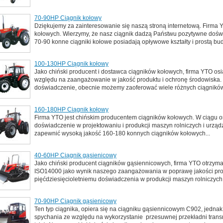
70-90HP Ciągnik kołowy
Dziękujemy za zainteresowanie się naszą stroną internetową. Firma 
kołowych. Wierzymy, że nasz ciągnik dadzą Państwu pozytywne doświ
70-90 konne ciągniki kołowe posiadają opływowe kształty i prostą bud
100-130HP Ciągnik kołowy
Jako chiński producent i dostawca ciągników kołowych, firma YTO osi
względu na zaangażowanie w jakość produktu i ochronę środowiska. 
doświadczenie, obecnie możemy zaoferować wiele różnych ciągnikó
160-180HP Ciągnik kołowy
Firma YTO jest chińskim producentem ciągników kołowych. W ciągu os
doświadczenie w projektowaniu i produkcji maszyn rolniczych i urz
zapewnić wysoką jakość 160-180 konnych ciągników kołowych...
40-60HP Ciągnik gąsienicowy
Jako chiński producent ciągników gąsiennicowych, firma YTO otrzymała
ISO14000 jako wynik naszego zaangażowania w poprawę jakości prod
pięćdziesięcioletniemu doświadczenia w produkcji maszyn rolniczych
70-90HP Ciągnik gąsienicowy
Ten typ ciągnika, opiera się na ciągniku gąsiennicowym C902, jednak 
spychania ze względu na wykorzystanie przesuwnej przekładni transmi