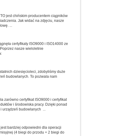
YTO jest chińskim producentem ciągników
adczenia. Jak widać na zdjęciu, nasze
owę. ...
ągnęła certyfikaty ISO9000 i ISO14000 ze
Poprzez nasze wieloletnie
w.
tatnich dziesięcioleci, zdobyliśmy duże
ądzeń budowlanych. To pozwala nam
 zarówno certyfikat ISO9000 i certyfikat
uktów i środowiska pracy. Dzięki ponad
 i urządzeń budowlanych ...
jest bardziej odpowiedni dla operacji
syjnej (4 biegi do przodu + 2 biegi do