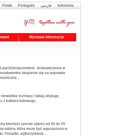
Polski
Português
فارسی
Indonesia
ntakt
Wystawa Informacje
d pięćdziesięcioletnie doświadczenia w
onsekwentne skupienie się na poprawie
onomiczne...
niewielkie rozmiary i łatwą obsługę,
u z traktora kołowego.
my klientom szeroki zakres od 40 do 55
amy kabiny, która może być wyposażona w
u. Ponadto, wykorzystanie ...