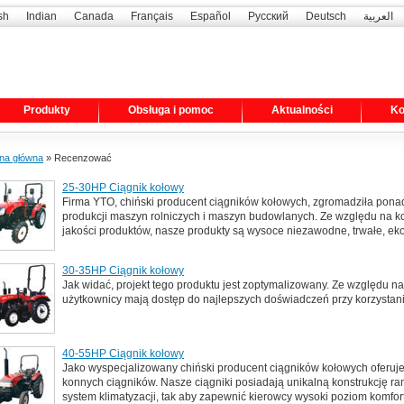
sh
Indian
Canada
Français
Español
Русский
Deutsch
العربية
Produkty
Obsługa i pomoc
Aktualności
Ko
ona główna
» Recenzować
25-30HP Ciągnik kołowy
Firma YTO, chiński producent ciągników kołowych, zgromadziła pona
produkcji maszyn rolniczych i maszyn budowlanych. Ze względu na k
jakości produktów, nasze produkty są wysoce niezawodne, trwałe, ek
30-35HP Ciągnik kołowy
Jak widać, projekt tego produktu jest zoptymalizowany. Ze względu na 
użytkownicy mają dostęp do najlepszych doświadczeń przy korzystani
40-55HP Ciągnik kołowy
Jako wyspecjalizowany chiński producent ciągników kołowych oferuje
konnych ciągników. Nasze ciągniki posiadają unikalną konstrukcję r
system klimatyzacji, tak aby zapewnić kierowcy wysoki poziom komfort